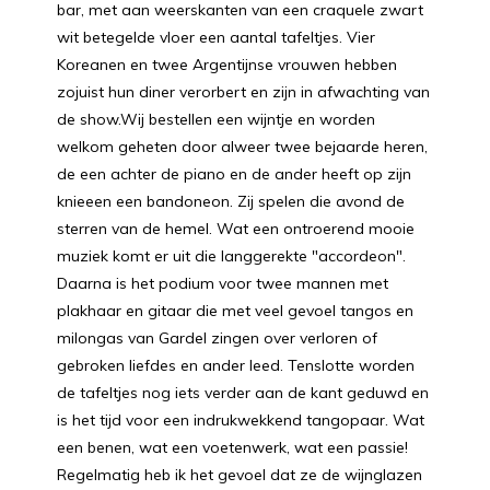
bar, met aan weerskanten van een craquele zwart
wit betegelde vloer een aantal tafeltjes. Vier
Koreanen en twee Argentijnse vrouwen hebben
zojuist hun diner verorbert en zijn in afwachting van
de show.Wij bestellen een wijntje en worden
welkom geheten door alweer twee bejaarde heren,
de een achter de piano en de ander heeft op zijn
knieeen een bandoneon. Zij spelen die avond de
sterren van de hemel. Wat een ontroerend mooie
muziek komt er uit die langgerekte "accordeon".
Daarna is het podium voor twee mannen met
plakhaar en gitaar die met veel gevoel tangos en
milongas van Gardel zingen over verloren of
gebroken liefdes en ander leed. Tenslotte worden
de tafeltjes nog iets verder aan de kant geduwd en
is het tijd voor een indrukwekkend tangopaar. Wat
een benen, wat een voetenwerk, wat een passie!
Regelmatig heb ik het gevoel dat ze de wijnglazen