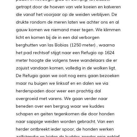
getrapt door de hoeven van vele koeien en kalveren
die vanaf het voorjaar op de weiden verblijven. De
drukte rondom de meren laten we achter ons en al
gauw komen we niemand meer tegen. We klimmen
licht en komen bij de in een dal verborgen
berghutten van las Bobias (1250 meter) , waarna
het pad rechtsaf stijgt naar een Refugio op 1624
meter hoogte die volgens twee wandelaars die er
zojuist vandaan komen, volledig in de wolken ligt.
De Refugio gaan we ooit nog eens gaan bezoeken
maar nu buigen we linksaf en en dalen we via
herderspaden door weer een prachtig dal
overgroeid met varens. We gaan verder naar
beneden over een bergrug waar we kuddes
schapen en geiten tegenkomen die door honden
naar sappige weiden worden gebracht. Van een
herder ontbreekt ieder spoor, de honden werken
zelfstandig en leiden de kuddes zonder enig geblaf