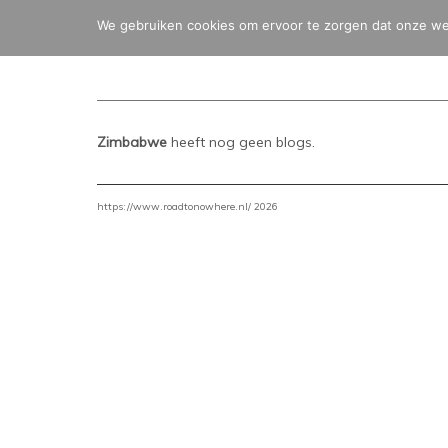
We gebruiken cookies om ervoor te zorgen dat onze webs
Zimbabwe
heeft nog geen blogs.
https://www.roadtonowhere.nl/ 2026