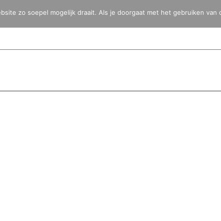
ite zo soepel mogelijk draait. Als je doorgaat met het gebruiken van 
HOME
BLOG
FOTO’S
VIDEO’S
BESTEMMINGEN
TOYOTA 