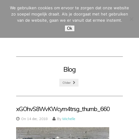
We gebruiken cookies om ervoor te zorgen dat onze website
zo soepel mogelijk draait. Als je doorgaat met het gebruiken
van de website, gaan we er vanuit dat ermee instemt.
MENU
Ok
Blog
Older
xGOhvS8WvKWcym4trsg_thumb_660
On 14 dec, 2018
By
Michelle