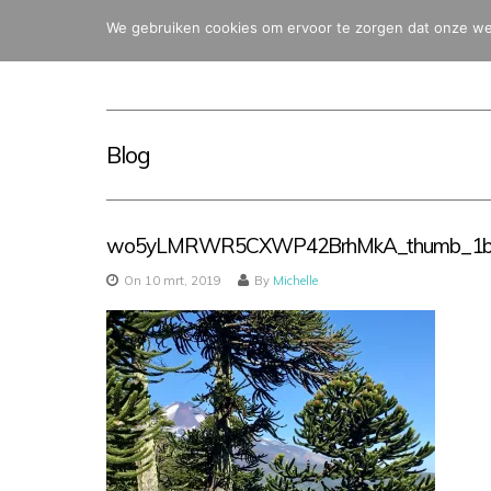
We gebruiken cookies om ervoor te zorgen dat onze webs
Blog
wo5yLMRWR5CXWP42BrhMkA_thumb_1b
On 10 mrt, 2019
By
Michelle