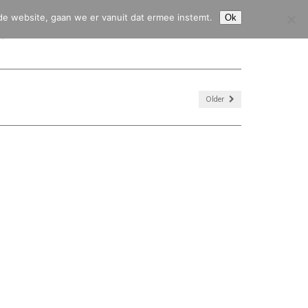
de website, gaan we er vanuit dat ermee instemt.
Ok
HJ45
CITROËN 2CV
CITROËN HY
CONTACT & SERVICE
Older