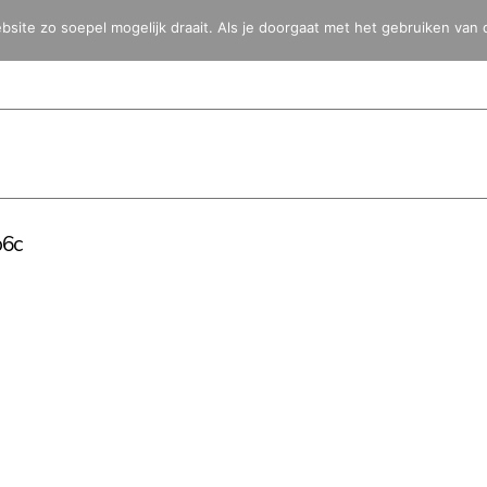
ite zo soepel mogelijk draait. Als je doorgaat met het gebruiken van 
HOME
BLOG
FOTO’S
VIDEO’S
BESTEMMINGEN
TOYOTA 
6c