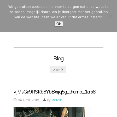
We gebruiken cookies om ervoor te zorgen dat onze website
zo soepel mogelijk draait. Als je doorgaat met het gebruiken
van de website, gaan we er vanuit dat ermee instemt.
MENU
Ok
Blog
Older
vJMsGir9RSKb8YbBxijq5g_thumb_1a58
On 4 mrt, 2019
By
Michelle