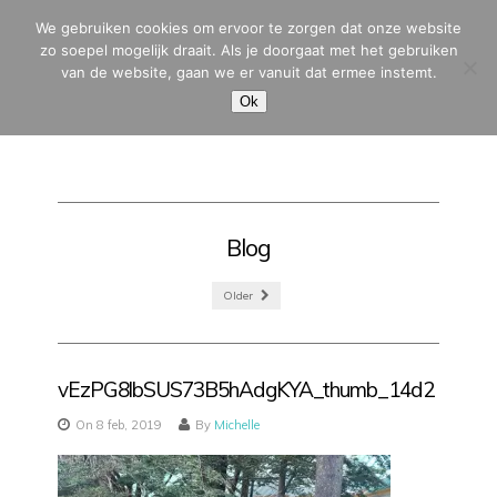
We gebruiken cookies om ervoor te zorgen dat onze website
zo soepel mogelijk draait. Als je doorgaat met het gebruiken
van de website, gaan we er vanuit dat ermee instemt.
MENU
Ok
Blog
Older
vEzPG8lbSUS73B5hAdgKYA_thumb_14d2
On 8 feb, 2019
By
Michelle