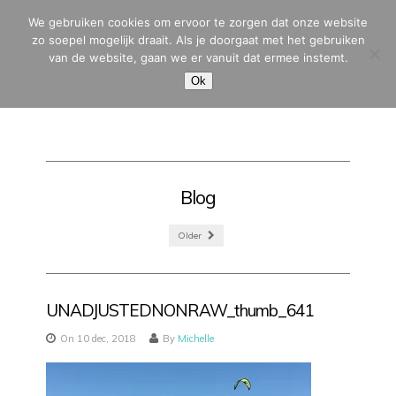
We gebruiken cookies om ervoor te zorgen dat onze website
zo soepel mogelijk draait. Als je doorgaat met het gebruiken
van de website, gaan we er vanuit dat ermee instemt.
MENU
Ok
Blog
Older
UNADJUSTEDNONRAW_thumb_641
On 10 dec, 2018
By
Michelle