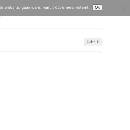
de website, gaan we er vanuit dat ermee instemt.
Ok
HJ45
CITROËN 2CV
CITROËN HY
CONTACT & SERVICE
Older