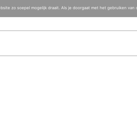
ite zo soepel mogelijk draait. Als je doorgaat met het gebruiken van 
HOME
BLOG
FOTO’S
VIDEO’S
BESTEMMINGEN
TOYOTA 