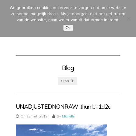
We gebruiken cookies om ervoor te zorgen dat onze website
zo soepel mogelijk draait. Als je doorgaat met het gebruiken
van de website, gaan we er vanuit dat ermee instemt.
MENU
Ok
Blog
Older
UNADJUSTEDNONRAW_thumb_1d2c
On 22 mrt, 2019
By
Michelle