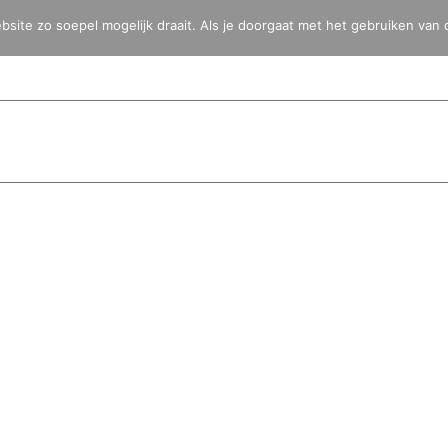
ite zo soepel mogelijk draait. Als je doorgaat met het gebruiken van 
HOME
BLOG
FOTO’S
VIDEO’S
BESTEMMINGEN
TOYOTA 