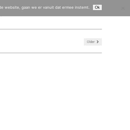
de website, gaan we er vanuit dat ermee instemt.
Ok
HJ45
CITROËN 2CV
CITROËN HY
CONTACT & SERVICE
Older