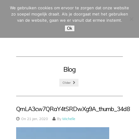
We gebruiken cookies om ervoor te zorgen dat onze website
zo soepel mogelijk draait. Als je doorgaat met het gebruiken
van de website, gaan we er vanuit dat ermee instemt.
MENU
Ok
Blog
Older
QmLA3cw7QRaY4tSRDwXg9A_thumb_34d8
On 21 jan, 2020
By
Michelle