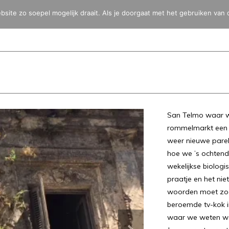
ite zo soepel mogelijk draait. Als je doorgaat met het gebruiken van 
HOME
BLOG
FOTO’S
VIDEO’S
BESTEMMINGEN
TOYOTA 
San Telmo waar we
rommelmarkt een f
weer nieuwe parel
hoe we ’s ochtends
wekelijkse biolog
praatje en het nie
woorden moet zoe
beroemde tv-kok i
waar we weten waa