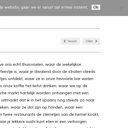
de website, gaan we er vanuit dat ermee instemt.
Ok
HJ45
CITROËN 2CV
CITROËN HY
CONTACT & SERVICE
Newer
Older
 ons echt thuisvoelen, waar de wekelijkse
eestje is, waar je dwalend door de straten steeds
tjes ontdekt, waar ze in onze favoriete bar weten
 onze koffie het liefst drinken, waar we op de
ische markt hartelijk worden ontvangen met een
t uitmaakt dat ik in het spaans nog steeds zo naar
ken, waar ze dol zijn op honden, waar een
n twee restaurants de sterretjes van de hemel kookt,
r je lekkere sushi kunt eten in een verborgen