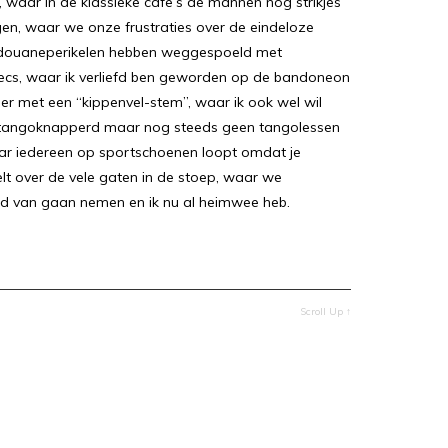
 waar in de klassieke cafe’s de mannen nog strikjes
en, waar we onze frustraties over de eindeloze
e douaneperikelen hebben weggespoeld met
ecs, waar ik verliefd ben geworden op de bandoneon
r met een “kippenvel-stem”, waar ik ook wel wil
 tangoknapperd maar nog steeds geen tangolessen
r iedereen op sportschoenen loopt omdat je
elt over de vele gaten in de stoep, waar we
id van gaan nemen en ik nu al heimwee heb.
Scroll Up ↑