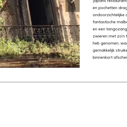
Japans restaurant,
en pochetten drag
ondoorzichtelijk
fantastische malb
en een tangozange
zwieren met zo’n
heb genomen, waa
gemakkelijk struik
binnenkort afsche