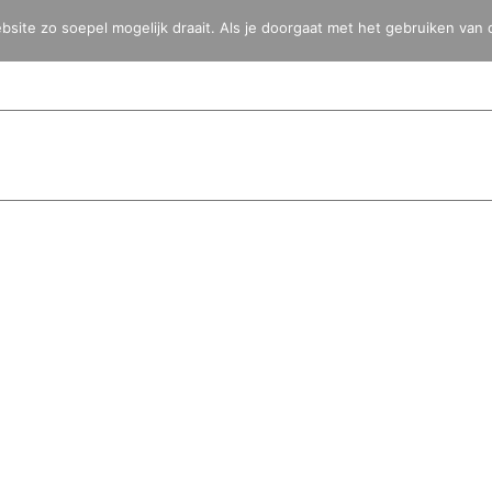
ite zo soepel mogelijk draait. Als je doorgaat met het gebruiken van 
HOME
BLOG
FOTO’S
VIDEO’S
BESTEMMINGEN
TOYOTA 