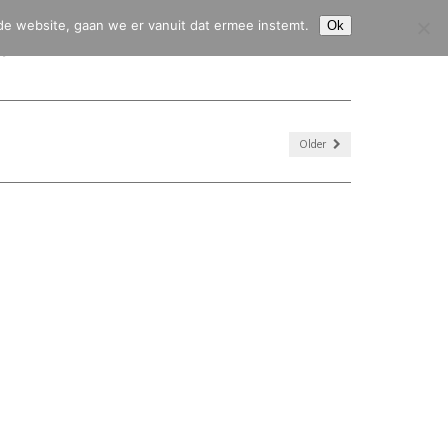
de website, gaan we er vanuit dat ermee instemt.
Ok
HJ45
CITROËN 2CV
CITROËN HY
CONTACT & SERVICE
Older