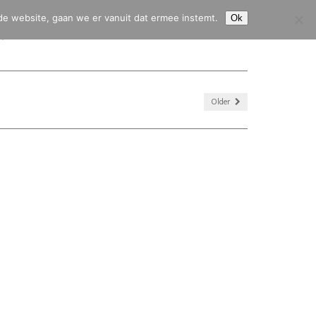
de website, gaan we er vanuit dat ermee instemt.
Ok
HJ45
CITROËN 2CV
CITROËN HY
CONTACT & SERVICE
Older