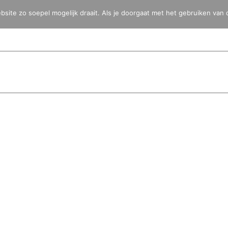
ite zo soepel mogelijk draait. Als je doorgaat met het gebruiken van 
HOME
BLOG
FOTO’S
VIDEO’S
BESTEMMINGEN
TOYOTA 