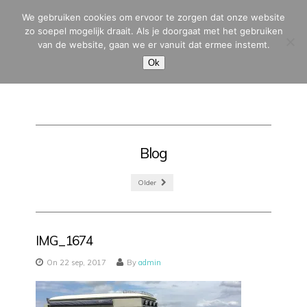
We gebruiken cookies om ervoor te zorgen dat onze website
zo soepel mogelijk draait. Als je doorgaat met het gebruiken
van de website, gaan we er vanuit dat ermee instemt.
MENU
Ok
Blog
Older
IMG_1674
On 22 sep, 2017
By
admin