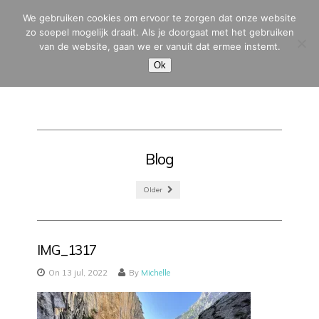
We gebruiken cookies om ervoor te zorgen dat onze website
zo soepel mogelijk draait. Als je doorgaat met het gebruiken
van de website, gaan we er vanuit dat ermee instemt.
MENU
Ok
Blog
Older
IMG_1317
On 13 jul, 2022
By
Michelle