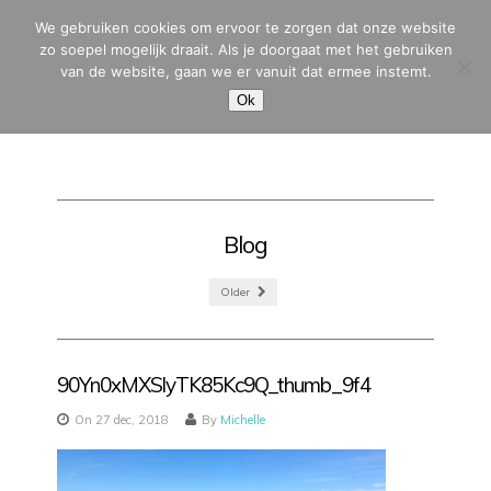
We gebruiken cookies om ervoor te zorgen dat onze website
zo soepel mogelijk draait. Als je doorgaat met het gebruiken
van de website, gaan we er vanuit dat ermee instemt.
MENU
Ok
Blog
Older
90Yn0xMXSlyTK85Kc9Q_thumb_9f4
On 27 dec, 2018
By
Michelle