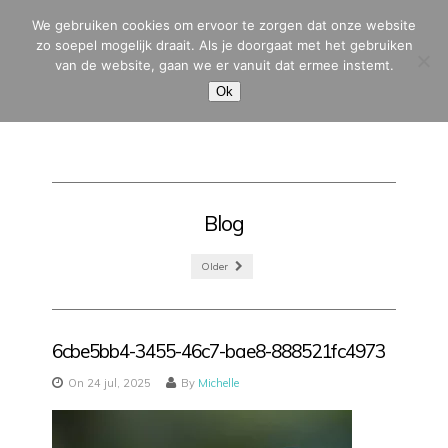
We gebruiken cookies om ervoor te zorgen dat onze website
zo soepel mogelijk draait. Als je doorgaat met het gebruiken
van de website, gaan we er vanuit dat ermee instemt.
MENU
Ok
Blog
Older
6cbe5bb4-3455-46c7-bae8-888521fc4973
On 24 jul, 2025
By
Michelle